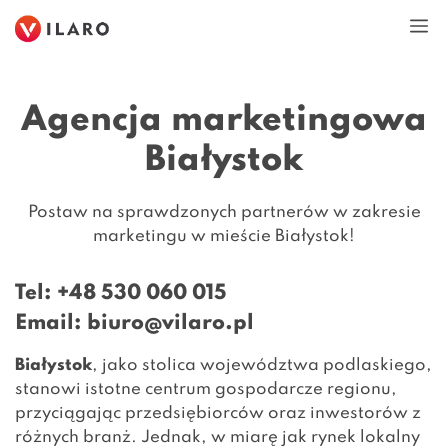
Przejdź
M
do
treści
Agencja marketingowa
Białystok
Postaw na sprawdzonych partnerów w zakresie
marketingu w mieście Białystok!
Tel:
+48 530 060 015
Email:
biuro@vilaro.pl
Białystok
, jako stolica województwa podlaskiego,
stanowi istotne centrum gospodarcze regionu,
przyciągając przedsiębiorców oraz inwestorów z
różnych branż. Jednak, w miarę jak rynek lokalny