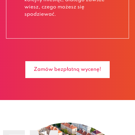
wiesz, czego możesz się
spodziewać.
Zamów bezpłatną wycenę!