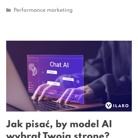
Kategorie
Performance marketing
Jak pisać, by model AI
wybrał Twoją stronę?