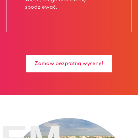
spodziewać.
Zamów bezpłatną wycenę!