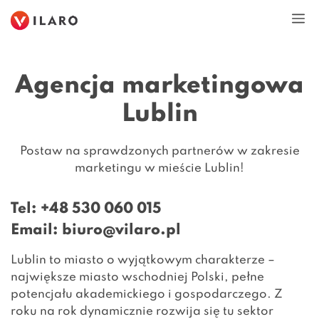
Przejdź
M
do
treści
Agencja marketingowa
Lublin
Postaw na sprawdzonych partnerów w zakresie
marketingu w mieście Lublin!
Tel:
+48 530 060 015
Email:
biuro@vilaro.pl
Lublin to miasto o wyjątkowym charakterze –
największe miasto wschodniej Polski, pełne
potencjału akademickiego i gospodarczego. Z
roku na rok dynamicznie rozwija się tu sektor