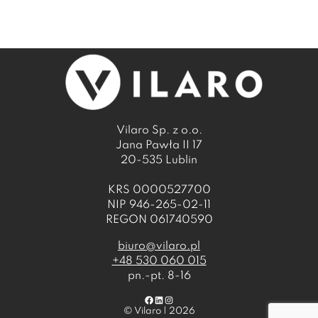
Vilaro Sp. z o.o.
Jana Pawła II 17
20-535 Lublin
KRS 0000527700
NIP 946-265-02-11
REGON 061740590
biuro@vilaro.pl
+48 530 060 015
pn.-pt. 8-16
Facebook
LinkedIn
Instagram
© Vilaro | 2026