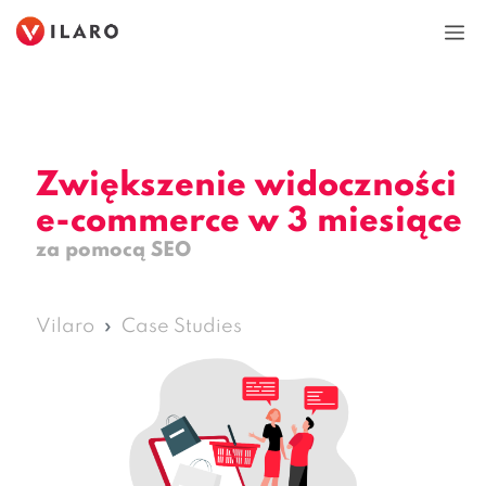
Przejdź
do
M
treści
Zwiększenie widoczności
e-commerce w 3 miesiące
za pomocą SEO
Vilaro
Case Studies