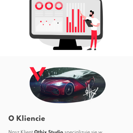
O Kliencie
Nasz Klient
Othix Studio
specjalizuje się w