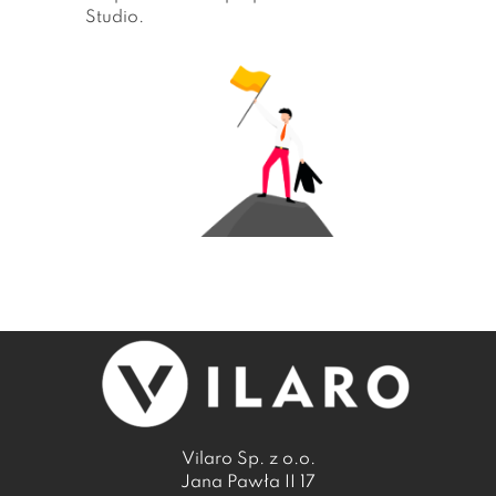
Studio.
Vilaro Sp. z o.o.
Jana Pawła II 17