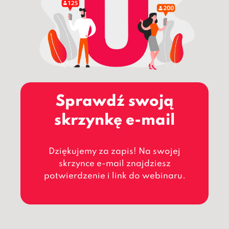
Sprawdź swoją
skrzynkę e-mail
Dziękujemy za zapis! Na swojej
skrzynce e-mail znajdziesz
potwierdzenie i link do webinaru.