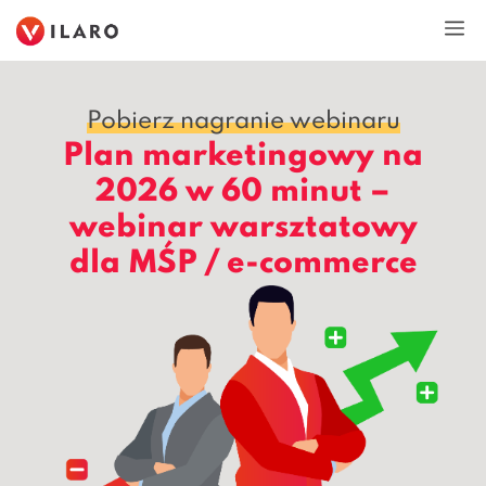
Przejdź
M
do
treści
Pobierz nagranie webinaru
Plan marketingowy na
2026 w 60 minut –
webinar warsztatowy
dla MŚP / e-commerce