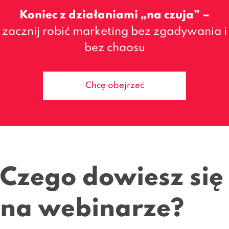
Koniec z działaniami „na czuja” –
zacznij robić marketing bez zgadywania i
bez chaosu
Chcę obejrzeć
Czego dowiesz się
na webinarze?