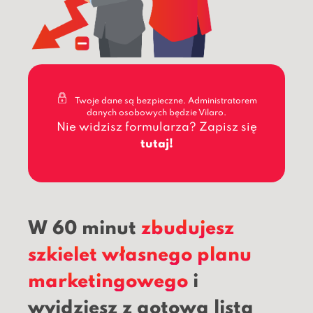
Twoje dane są bezpieczne. Administratorem
danych osobowych będzie Vilaro.
Nie widzisz formularza? Zapisz się
tutaj!
W 60 minut
zbudujesz
szkielet własnego planu
marketingowego
i
wyjdziesz z gotową listą