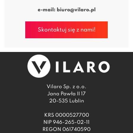
e-mail:
biuro@vilaro.pl
Skontaktuj się z nami!
Vilaro Sp. z o.o.
Jana Pawła II 17
20-535 Lublin
KRS 0000527700
NIP 946-265-02-11
REGON 061740590