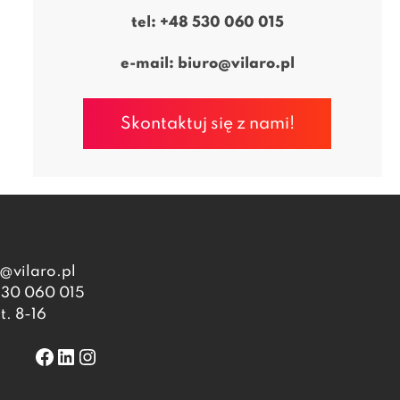
tel:
+48 530 060 015
e-mail:
biuro@vilaro.pl
Skontaktuj się z nami!
@vilaro.pl
530 060 015
t. 8-16
Facebook
LinkedIn
Instagram