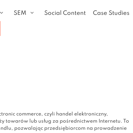
SEM
Social Content
Case Studies
SEO WordPress
Sales Max Ads
SEO Francja
Instagram Ads
SEO Joomla
Audyt konta Google
SEO Niemcy
Facebook Ads
Ads
SEO Wix
SEO UK
Wdrożenie Google
Analytics 4
SEO Sylius
SEO Austria
CSS Vilaro
SEO Webflow
SEO Norwegia
SEO Zyro
tronic commerce, czyli handel elektroniczny,
ży towarów lub usług za pośrednictwem Internetu. To
andlu, pozwalając przedsiębiorcom na prowadzenie