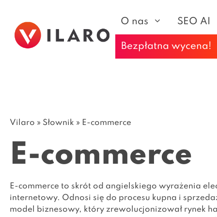
Przejdź
do
O nas
SEO AI
treści
Bezpłatna wycena!
SEO Woocommerce
Remarketing
SEO Shoper
Reklama
produktowa
SEO Idosell
Reklama display
SEO Magento
Vilaro
»
Słownik
»
E-commerce
Performance Max
SEO PrestaShop
Reklama tekstowa
E-commerce
Reklama Discovery
Reklama na YouTube
E-commerce to skrót od angielskiego wyrażenia elec
internetowy. Odnosi się do procesu kupna i sprzeda
model biznesowy, który zrewolucjonizował rynek h