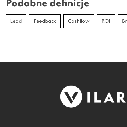
Podobne definicje
Lead
Feedback
Cashflow
ROI
Br