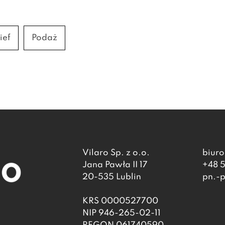
ief
Podaż
Vilaro Sp. z o.o.
biuro
Jana Pawła II 17
+48 
20-535 Lublin
pn.-p
KRS 0000527700
NIP 946-265-02-11