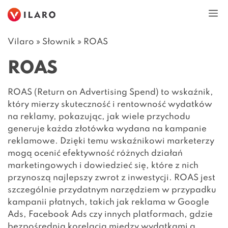
Przejdź
M
do
treści
Vilaro
»
Słownik
»
ROAS
ROAS
ROAS (Return on Advertising Spend) to wskaźnik,
który mierzy skuteczność i rentowność wydatków
na reklamy, pokazując, jak wiele przychodu
generuje każda złotówka wydana na kampanie
reklamowe. Dzięki temu wskaźnikowi marketerzy
mogą ocenić efektywność różnych działań
marketingowych i dowiedzieć się, które z nich
przynoszą najlepszy zwrot z inwestycji. ROAS jest
szczególnie przydatnym narzędziem w przypadku
kampanii płatnych, takich jak reklama w Google
Ads, Facebook Ads czy innych platformach, gdzie
bezpośrednia korelacja między wydatkami a