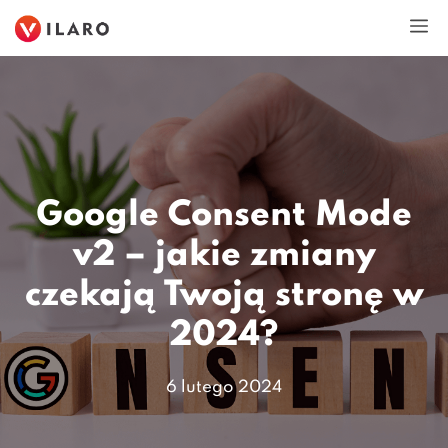
Przejdź
M
do
treści
Google Consent Mode
v2 – jakie zmiany
czekają Twoją stronę w
2024?
6 lutego 2024