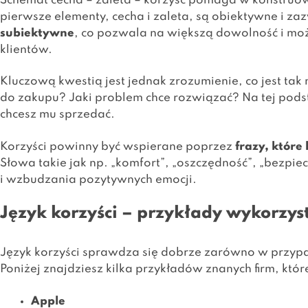
Schemat cecha – zaleta – korzyść pomaga w konstruo
pierwsze elementy, cecha i zaleta, są obiektywne i za
subiektywne
, co pozwala na większą dowolność i moż
klientów.
Kluczową kwestią jest jednak zrozumienie, co jest 
do zakupu? Jaki problem chce rozwiązać? Na tej podst
chcesz mu sprzedać.
Korzyści powinny być wspierane poprzez
frazy, które
Słowa takie jak np. „komfort”, „oszczędność”, „bezp
i wzbudzania pozytywnych emocji.
Język korzyści – przykłady wykorzys
Język korzyści sprawdza się dobrze zarówno w przypa
Poniżej znajdziesz kilka przykładów znanych firm, któr
Apple