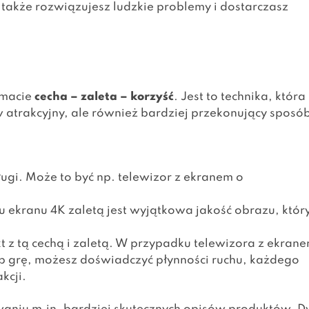
e także rozwiązujesz ludzkie problemy i dostarczasz
emacie
cecha – zaleta – korzyść
. Jest to technika, która
w atrakcyjny, ale również bardziej przekonujący sposó
ługi. Może to być np. telewizor z ekranem o
ku ekranu 4K zaletą jest wyjątkowa jakość obrazu, któr
kt z tą cechą i zaletą. W przypadku telewizora z ekran
 lub grę, możesz doświadczyć płynności ruchu, każdego
kcji.