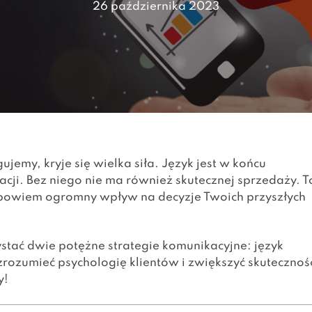
26 października 2023
jemy, kryje się wielka siła. Język jest w końcu
i. Bez niego nie ma również skutecznej sprzedaży. T
a bowiem ogromny wpływ na decyzje Twoich przyszłych
stać dwie potężne strategie komunikacyjne: język
j zrozumieć psychologię klientów i zwiększyć skutecznoś
y!