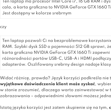
Ten laptop ma procesor Intel Core i7, 16 GB RAM i dy
cala, a karta graficzna to NVIDIA GeForce GTX 1660 
Jest dostępny w kolorze srebrnym
czy
Ten laptop pozwoli Ci na bezproblemowe korzystanie z 
RAM. Szybki dysk SSD o pojemności 512 GB sprawi, że
karta graficzna NVIDIA GeForce GTX 1660 Ti zapewni
różnorodności portów USB-C, USB-A i HDMI podłączys
adapterów. Oszlifowany srebrny design nadaje klasycz
Widać różnicę, prawda? Język korzyści podkreśla nie ty
wyjątkowe doświadczenia klient może zyskać
, wybie
w stanie zrozumieć, dlaczego warto zainwestować w te
zobrazowania – odpowiednimi słowami możesz jednak
Istotą języka korzyści jest zatem skupienie się na tym,