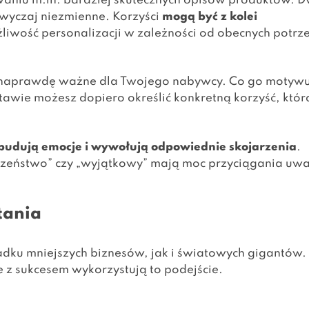
waniu m.in. bardziej skutecznych opisów produktów. 
zwyczaj niezmienne. Korzyści
mogą być z kolei
liwość personalizacji w zależności od obecnych potrz
tak naprawdę ważne dla Twojego nabywcy. Co go motyw
awie możesz dopiero określić konkretną korzyść, któr
 budują emocje i wywołują odpowiednie skojarzenia
.
ieczeństwo” czy „wyjątkowy” mają moc przyciągania uw
tania
dku mniejszych biznesów, jak i światowych gigantów.
e z sukcesem wykorzystują to podejście.