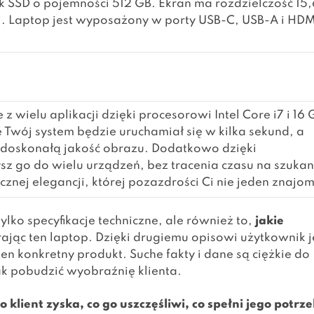
sk SSD o pojemności 512 GB. Ekran ma rozdzielczość 15,
Ti. Laptop jest wyposażony w porty USB-C, USB-A i HDM
wielu aplikacji dzięki procesorowi Intel Core i7 i 16 
 Twój system będzie uruchamiał się w kilka sekund, a
 doskonałą jakość obrazu. Dodatkowo dzięki
z go do wielu urządzeń, bez tracenia czasu na szukan
nej elegancji, której pozazdrości Ci nie jeden znajom
lko specyfikacje techniczne, ale również to,
jakie
rając ten laptop. Dzięki drugiemu opisowi użytkownik j
n konkretny produkt. Suche fakty i dane są ciężkie do
 pobudzić wyobraźnię klienta.
co klient zyska, co go uszczęśliwi, co spełni jego potrz