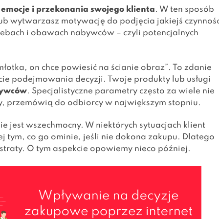
emocje i przekonania swojego klienta
. W ten sposób
b wytwarzasz motywację do podjęcia jakiejś czynnośc
zebach i obawach nabywców – czyli potencjalnych
 młotka, on chce powiesić na ścianie obraz”. To zdanie
ie podejmowania decyzji. Twoje produkty lub usługi
bywców
. Specjalistyczne parametry często za wiele nie
rty, przemówią do odbiorcy w największym stopniu.
ie jest wszechmocny. W niektórych sytuacjach klient
ej tym, co go ominie, jeśli nie dokona zakupu. Dlatego
 straty. O tym aspekcie opowiemy nieco później.