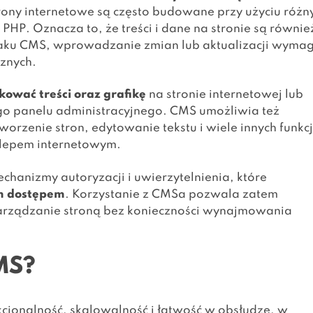
trony internetowe są często budowane przy użyciu różn
HP. Oznacza to, że treści i dane na stronie są równie
raku CMS, wprowadzanie zmian lub aktualizacji wyma
cznych.
ować treści oraz grafikę
na stronie internetowej lub
ego panelu administracyjnego. CMS umożliwia też
zenie stron, edytowanie tekstu i wiele innych funkcj
sklepem internetowym.
hanizmy autoryzacji i uwierzytelnienia, które
m dostępem
. Korzystanie z CMSa pozwala zatem
zarządzanie stroną bez konieczności wynajmowania
MS?
jonalność, skalowalność i łatwość w obsłudze, w