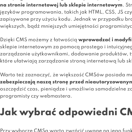
na stronie internetowej lub sklepie internetowym
. S
języków programowania, takich jak HTML, CSS, JS czy P
zapisywane przy użyciu kodu. Jednak w przypadku b
większych, bądź mniejszych umiejętności programisty
Dzięki CMS możemy z łatwością
wprowadzać i modyfik
sklepie internetowym za pomocą prostego i intuicyjn
zarządzanie użytkownikami, dodawanie produktów, twor
które ułatwiają zarządzanie stroną internetową lub 
Warto też zaznaczyć, że większość CMSów posiada mec
zabezpieczają naszą stronę przed nieautoryzowany
oszczędzić czas, pieniądze i umożliwia samodzielne 
programisty czy webmastera.
Jak wybrać odpowiedni C
Przy wyborze CMSa warto zwrócić uwagę na jego funkc