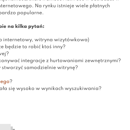
nternetowego. Na rynku istnieje wiele płatnych
bardzo popularne.
e na kilka pytań:
p internetowy, witryna wizytówkowa)
 będzie to robić ktoś inny?
wej?
konywać integracje z hurtowaniami zewnętrznymi?
 stworzyć samodzielnie witrynę?
wego
?
lała się wysoko w wynikach wyszukiwania?