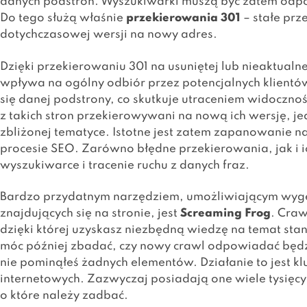
danych podstron. Wyszukiwarki muszą być zatem odp
Do tego służą właśnie
przekierowania 301
– stałe prz
dotychczasowej wersji na nowy adres.
Dzięki przekierowaniu 301 na usuniętej lub nieaktualne
wpływa na ogólny odbiór przez potencjalnych klient
się danej podstrony, co skutkuje utraceniem widoczno
z takich stron przekierowywani na nową ich wersję, jed
zbliżonej tematyce. Istotne jest zatem zapanowanie na
procesie SEO. Zarówno błędne przekierowania, jak i i
wyszukiwarce i tracenie ruchu z danych fraz.
Bardzo przydatnym narzędziem, umożliwiającym wyge
znajdujących się na stronie, jest
Screaming Frog
. Craw
dzięki której uzyskasz niezbędną wiedzę na temat stan
móc później zbadać, czy nowy crawl odpowiadać będzie
nie pominąłeś żadnych elementów. Działanie to jest 
internetowych. Zazwyczaj posiadają one wiele tysięcy
o które należy zadbać.