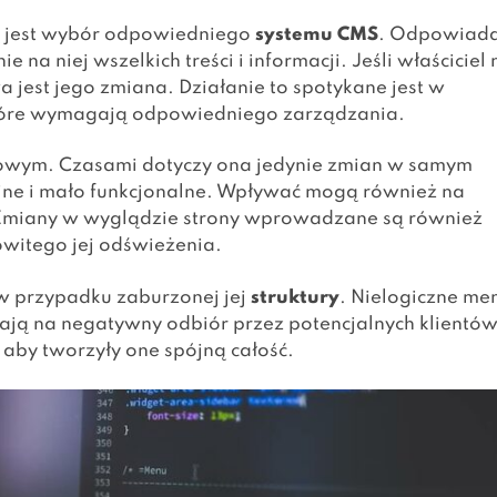
ią jest wybór odpowiedniego
systemu CMS
. Odpowiad
a niej wszelkich treści i informacji. Jeśli właściciel 
jest jego zmiana. Działanie to spotykane jest w
które wymagają odpowiedniego zarządzania.
sowym. Czasami dotyczy ona jedynie zmian w samym
yjne i mało funkcjonalne. Wpływać mogą również na
i. Zmiany w wyglądzie strony wprowadzane są również
owitego jej odświeżenia.
 w przypadku zaburzonej jej
struktury
. Nielogiczne me
ją na negatywny odbiór przez potencjalnych klientów
aby tworzyły one spójną całość.