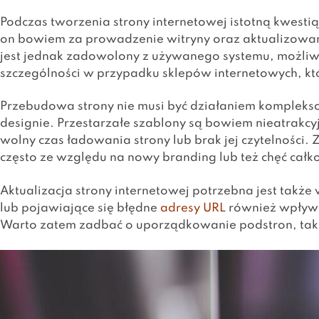
Podczas tworzenia strony internetowej istotną kwest
on bowiem za prowadzenie witryny oraz aktualizowanie n
jest jednak zadowolony z używanego systemu, możliwa 
szczególności w przypadku sklepów internetowych, 
Przebudowa strony nie musi być działaniem komplek
designie. Przestarzałe szablony są bowiem nieatrakc
wolny czas ładowania strony lub brak jej czytelnośc
często ze względu na nowy branding lub też chęć całk
Aktualizacja strony internetowej potrzebna jest także
lub pojawiające się błędne
adresy URL
również wpływa
Warto zatem zadbać o uporządkowanie podstron, tak 