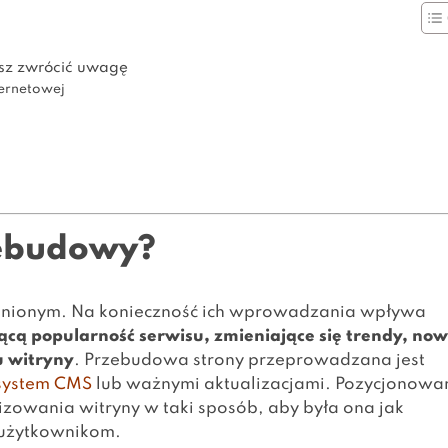
isz zwrócić uwagę
ternetowej
zebudowy?
niknionym. Na konieczność ich wprowadzania wpływa
ącą popularność serwisu, zmieniające się trendy, no
u witryny
. Przebudowa strony przeprowadzana jest
system CMS
lub ważnymi aktualizacjami.
Pozycjonowa
owania witryny w taki sposób, aby była ona jak
 użytkownikom.