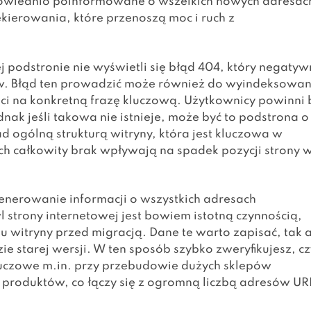
owiednio poinformowane o wszelkich nowych adresac
ekierowania, które przenoszą moc i ruch z
j podstronie nie wyświetli się błąd 404, który negatyw
ów. Błąd ten prowadzić może również do wyindeksowan
ści na konkretną frazę kluczową. Użytkownicy powinni 
nak jeśli takowa nie istnieje, może być to podstrona o
d ogólną strukturą witryny, która jest kluczowa w
ch całkowity brak wpływają na spadek pozycji strony 
nerowanie informacji o wszystkich adresach
l strony internetowej jest bowiem istotną czynnością,
u witryny przed migracją. Dane te warto zapisać, tak 
 starej wersji. W ten sposób szybko zweryfikujesz, cz
kluczowe m.in. przy przebudowie dużych sklepów
 produktów, co łączy się z ogromną liczbą adresów UR